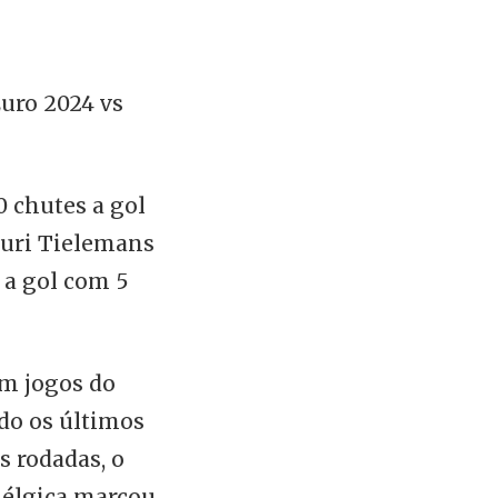
uro 2024 vs
0 chutes a gol
ouri Tielemans
 a gol com 5
m jogos do
do os últimos
s rodadas, o
 Bélgica marcou