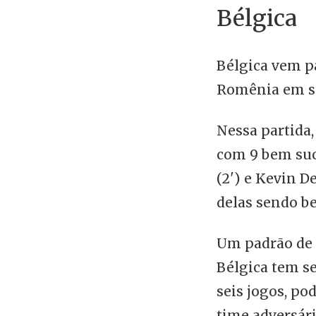
Bélgica
Bélgica vem p
Romênia em su
Nessa partida,
com 9 bem suce
(2') e Kevin D
delas sendo b
Um padrão de 
Bélgica tem s
seis jogos, po
time adversári