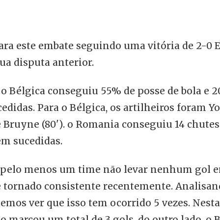
ara este embate seguindo uma vitória de 2-0 E
a disputa anterior.
 o Bélgica conseguiu 55% de posse de bola e 2
didas. Para o Bélgica, os artilheiros foram Y
e Bruyne (80'). o Romania conseguiu 14 chutes
em sucedidas.
pelo menos um time não levar nenhum gol e
e tornado consistente recentemente. Analisan
demos ver que isso tem ocorrido 5 vezes. Nesta
o marcou um total de 3 gols, do outro lado, o