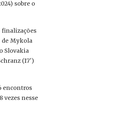
024) sobre o
 finalizações
s de Mykola
o Slovakia
chranz (17')
6 encontros
8 vezes nesse