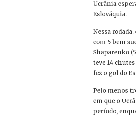
Ucrânia espera
Eslováquia.
Nessa rodada, 
com 5 bem suc
Shaparenko (5
teve 14 chutes
fez o gol do E
Pelo menos tr
em que o Ucrâ
período, enqua