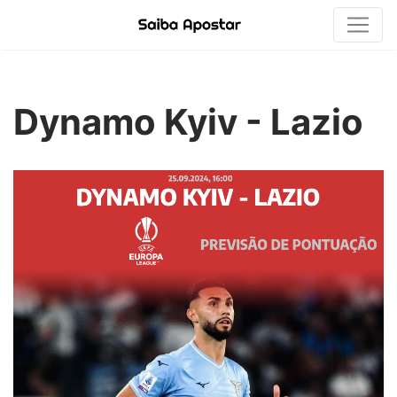
Dynamo Kyiv - Lazio