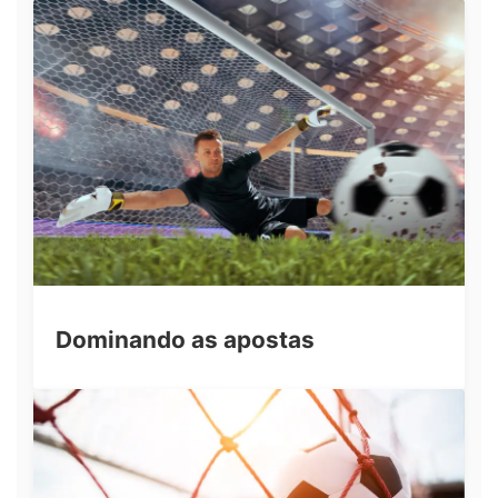
Dominando as apostas