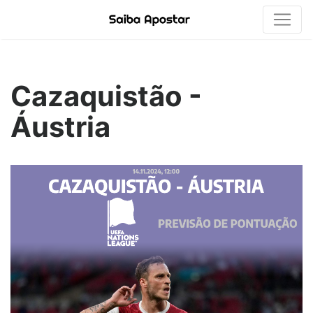
Cazaquistão -
Áustria