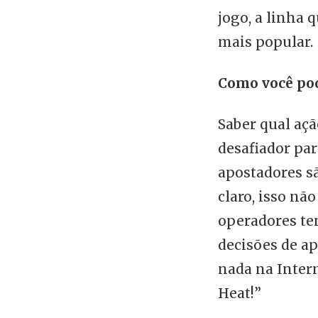
jogo, a linha
mais popular.
Como você pod
Saber qual aç
desafiador par
apostadores s
claro, isso nã
operadores te
decisões de ap
nada na Inter
Heat!”