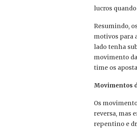
lucros quando
Resumindo, os
motivos para 
lado tenha su
movimento da l
time os apost
Movimentos 
Os movimentos
reversa, mas 
repentino e d