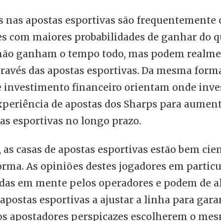
s nas apostas esportivas são frequentemente
s com maiores probabilidades de ganhar do q
 não ganham o tempo todo, mas podem realme
través das apostas esportivas. Da mesma form
e investimento financeiro orientam onde inves
experiência de apostas dos Sharps para aument
as esportivas no longo prazo.
s casas de apostas esportivas estão bem cien
orma. As opiniões destes jogadores em particu
das em mente pelos operadores e podem de 
 apostas esportivas a ajustar a linha para gara
rios apostadores perspicazes escolherem o me