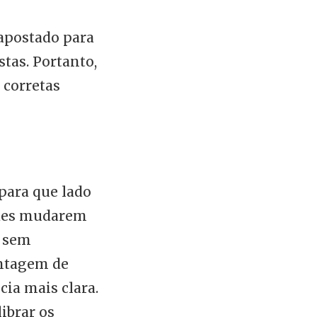
 apostado para
tas. Portanto,
 corretas
para que lado
dades mudarem
r sem
antagem de
cia mais clara.
ibrar os