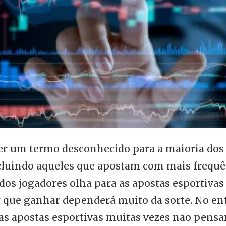
er um termo desconhecido para a maioria dos
ncluindo aqueles que apostam com mais frequên
dos jogadores olha para as apostas esportivas
que ganhar dependerá muito da sorte. No ent
as apostas esportivas muitas vezes não pens