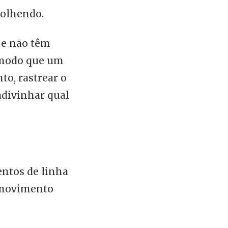
colhendo.
 e não têm
e modo que um
o, rastrear o
adivinhar qual
ntos de linha
 movimento