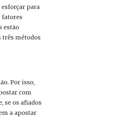
 esforçar para
 fatores
s estão
s três métodos
o. Por isso,
apostar com
 se os afiados
em a apostar