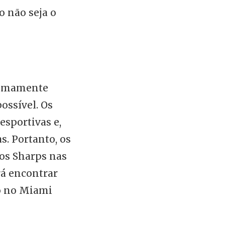
o não seja o
tremamente
ossível. Os
sportivas e,
s. Portanto, os
os Sharps nas
rá encontrar
do no Miami