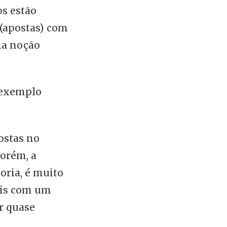
os estão
 (apostas) com
ma noção
 exemplo
ostas no
Porém, a
oria, é muito
ois com um
r quase