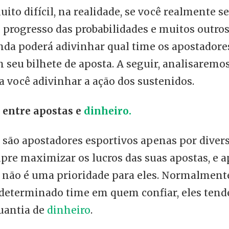
ito difícil, na realidade, se você realmente se
progresso das probabilidades e muitos outros
nda poderá adivinhar qual time os apostadore
seu bilhete de aposta. A seguir, analisaremo
a você adivinhar a ação dos sustenidos.
 entre apostas e
dinheiro.
 são apostadores esportivos apenas por diversã
re maximizar os lucros das suas apostas, e 
 não é uma prioridade para eles. Normalmente,
eterminado time em quem confiar, eles tend
uantia de
dinheiro
.