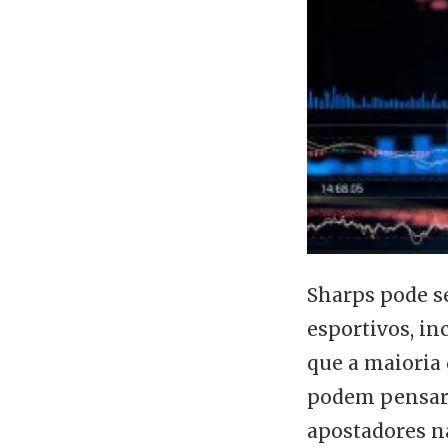
Sharps pode s
esportivos, i
que a maioria 
podem pensar 
apostadores n